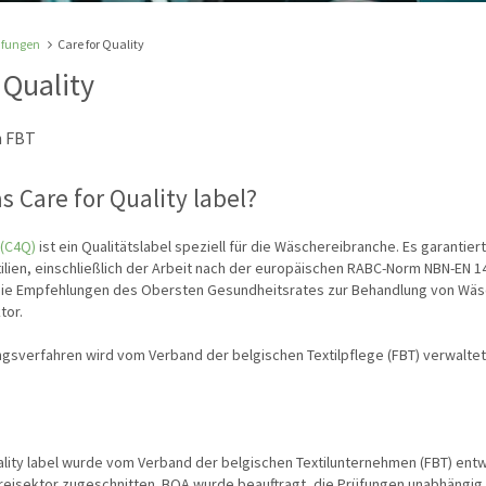
üfungen
Care for Quality
 Quality
n FBT
s Care for Quality label?
 (C4Q)
ist ein Qualitätslabel speziell für die Wäschereibranche. Es garantiert
tilien, einschließlich der Arbeit nach der europäischen RABC-Norm NBN-EN 1
die Empfehlungen des Obersten Gesundheitsrates zur Behandlung von Wäs
tor.
ungsverfahren wird vom Verband der belgischen Textilpflege (FBT) verwaltet
ality label wurde vom Verband der belgischen Textilunternehmen (FBT) entwi
eisektor zugeschnitten. BQA wurde beauftragt, die Prüfungen unabhängig