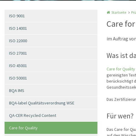
Startseite
Pr
ISO 9001
Care for
ISO 14001
im Auftrag vo
ISO 22000
ISO 27001
Was ist da
ISO 45001
Care for Quality
gereinigten Tex
ISO 50001
berücksichtigt 
Gesundheitssek
BQA IMS
Das Zertifizier
BQA-label Qualitätsverordnung WSE
Für wen?
QA-CER Recycled Content
Care for Quality
Das Care for Qu
auf den Wäscher