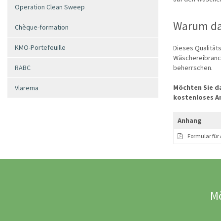
Operation Clean Sweep
Warum das
Chèque-formation
KMO-Portefeuille
Dieses Qualität
Wäschereibranc
RABC
beherrschen.
Möchten Sie da
Vlarema
kostenloses A
Anhang
Formular für
Mö