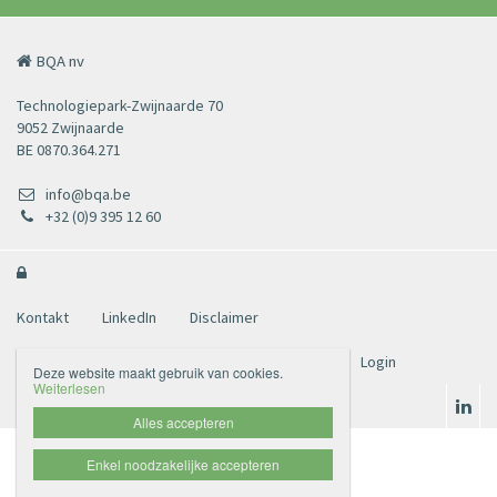
BQA nv
Technologiepark-Zwijnaarde 70
9052 Zwijnaarde
BE 0870.364.271
info@bqa.be
+32 (0)9 395 12 60

Kontakt
LinkedIn
Disclaimer
Datenschutzbestimmungen
BELAC
IAF
Login
Deze website maakt gebruik van cookies.
Weiterlesen
Alles accepteren
Enkel noodzakelijke accepteren
Website door Livalos