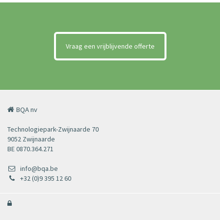
Vraag een vrijblijvende offerte
BQA nv
Technologiepark-Zwijnaarde 70
9052 Zwijnaarde
BE 0870.364.271
info@bqa.be
+32 (0)9 395 12 60
